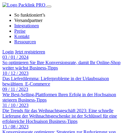
So funktioniert’s
Versandpartner
Integrationen
Preise
Kontakt
Ressourcen
Login
Jetzt registrieren
03 / 01 / 2024
So optimieren Sie Ihre Konversionsrate, damit Ihr Online-Shop
weiter wächst
Business-Tipps
10 / 12 / 2023
Das Lieferdilemma: Lieferprobleme in der Urlaubssaison
bewältigen
E-Commerce
09 / 11 / 2023
Wie Best-Selling-Plattformen Ihren Erfolg in der Hochsaison
steigern
Business-Tipps
31 / 10 / 2023
Die Trends für das Weihnachtsgeschäft 2023: Eine schnelle
Lieferung der Weihnachtsgeschenke ist der Schlüssel für eine
erfolgreiche Hochsaison
Business-Tipps
15 / 08 / 2023
Konversionsrate optimieren: Strategien zur Reduzierung von