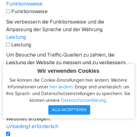
Funktionsweise
Funktionsweise
Sie verbessern die Funktionsweise und die
Anpassung der Sprache und der Währung.
Leistung
Leistung
Um Besuche und Traffic-Quellen zu zählen, die
Leistung der Website zu messen und zu verbessern.
Die Informationen werden gesammelt und
Wir verwenden Cookies
anonymisiert.
Sie können die Cookie-Einstellungen hier ändern. Weitere
Segmentation
Informationen unter
hier ändern
. Einige sind unerlässlich, um
Segmentation
Ihre Sprach- und Datenschutzeinstellungen zu speichern. Sie
können unsere
Datenschutzerklärung
.
Anhand dieser Cookies können Drittfirmen Profile
ALLE AKZEPTIEREN
erstellen und personalisierte Werbung auf anderen
Websites anzeigen.
Unbedingt erforderlich