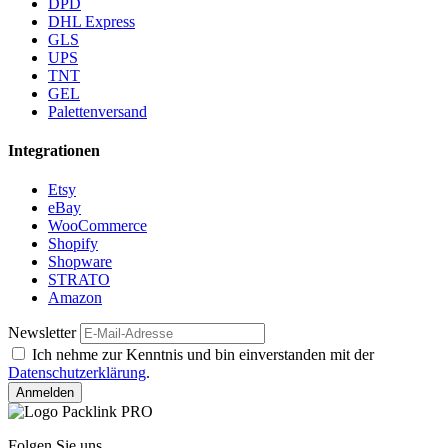
DPD
DHL Express
GLS
UPS
TNT
GEL
Palettenversand
Integrationen
Etsy
eBay
WooCommerce
Shopify
Shopware
STRATO
Amazon
Newsletter
Ich nehme zur Kenntnis und bin einverstanden mit der
Datenschutzerklärung
.
Anmelden
Folgen Sie uns