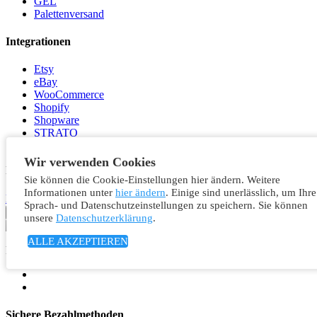
GEL
Palettenversand
Integrationen
Etsy
eBay
WooCommerce
Shopify
Shopware
STRATO
Amazon
Wir verwenden Cookies
Newsletter
Sie können die Cookie-Einstellungen hier ändern. Weitere
Ich nehme zur Kenntnis und bin einverstanden mit der
Informationen unter
hier ändern
. Einige sind unerlässlich, um Ihre
Datenschutzerklärung
.
Sprach- und Datenschutzeinstellungen zu speichern. Sie können
Anmelden
unsere
Datenschutzerklärung
.
ALLE AKZEPTIEREN
Folgen Sie uns
Sichere Bezahlmethoden