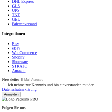
DHL Express
GLS
UPS
TNT
GEL
Palettenversand
Integrationen
Etsy
eBay
WooCommerce
Shopify
Shopware
STRATO
Amazon
Newsletter
Ich nehme zur Kenntnis und bin einverstanden mit der
Datenschutzerklärung
.
Anmelden
Folgen Sie uns